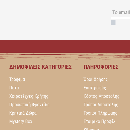
ΔΗΜΟΦΙΛΕΊΣ ΚΑΤΗΓΟΡΊΕΣ
ΠΛΗΡΟΦΟΡΊΕΣ
Τρόφιμα
Όροι Χρήσης
Ποτά
Επιστροφές
Χειροτέχνες Κρήτης
Κόστος Αποστολής
Προσωπική Φροντίδα
Τρόποι Αποστολής
Κρητικά Δώρα
Τρόποι Πληρωμής
Mystery Box
Εταιρικό Προφίλ
Sitemap