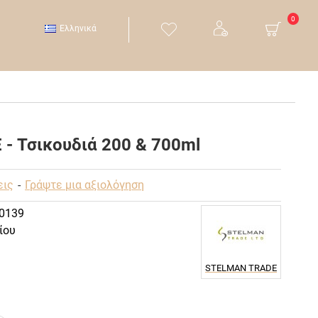
0
Ελληνικά
- Τσικουδιά 200 & 700ml
εις
-
Γράψτε μια αξιολόγηση
0139
ίου
STELMAN TRADE