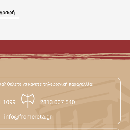
γγραφή
ια? Θέλετε να κάνετε τηλεφωνική παραγελλία;
1 1099
2813 007 540
info@fromcreta.gr