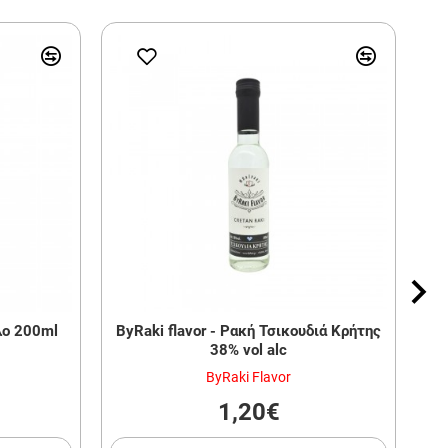
ο 200ml
ByRaki flavor - Ρακή Τσικουδιά Κρήτης
B
38% vol alc
ByRaki Flavor
1,20€