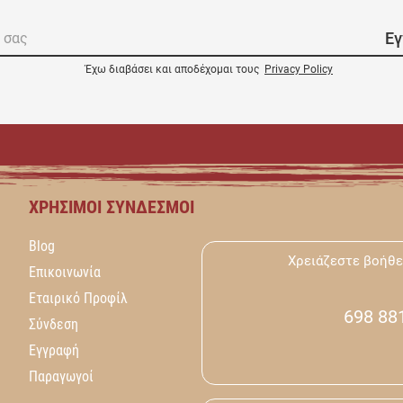
Ε
Έχω διαβάσει και αποδέχομαι τους
Privacy Policy
ΧΡΉΣΙΜΟΙ ΣΎΝΔΕΣΜΟΙ
Blog
Χρειάζεστε βοήθε
Επικοινωνία
Εταιρικό Προφίλ
698 88
Σύνδεση
Εγγραφή
Παραγωγοί