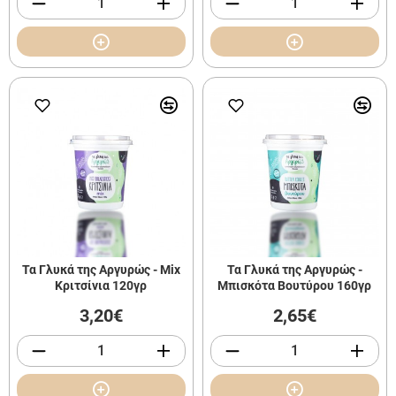
Τα Γλυκά της Αργυρώς - Mix
Τα Γλυκά της Αργυρώς -
Κριτσίνια 120γρ
Μπισκότα Βουτύρου 160γρ
3,20€
2,65€