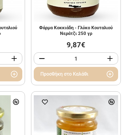
ουταλιού
Φάρμα Κοκκιάδη - Γλύκο Κουταλιού
ρ
Νεράτζι 250 γρ
9,87€
Προσθήκη στο Καλάθι