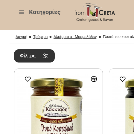
Κατηγορίες
Αρχική
Τρόφιμα
Αλείμματα - Μαρμελάδες
Γλυκά του κουταλ
Φίλτρα