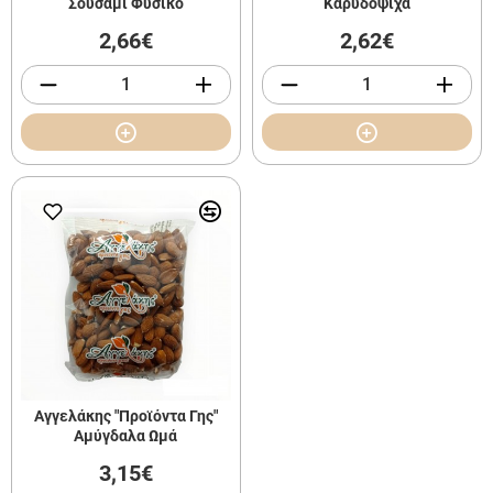
Σουσάμι Φυσικό
Καρυδόψιχα
2,66€
2,62€
Αγγελάκης "Προϊόντα Γης"
Αμύγδαλα Ωμά
3,15€