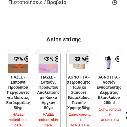
Πιστοποιήσεις / Βραβεία
Δείτε επίσης
-7 %
-7 %
-10 %
HAZEL -
HAZEL -
AGNOTITA -
AGNOTITA -
Σαπούνι
Σαπούνι
Χειροποίητο
Λοσιόν
Προσώπου
Προσώπου
Παιδικό
Ενυδάτωστης
Περγαμόντο
Απολέπισης
Σαπούνι
Δέρματος
για Μεικτες
με Κόκκο
Ελαιολάδου
Ελαιολάδου
Επιδερμίδες
Αργκαν
Γενικής
250ml
50γρ
50γρ
Χρήσης 50γρ
Σαπωνοποιία
HAZEL
HAZEL
Σαπωνοποιία
Η
natural skin
natural skin
Η
ΑΓΝΟΤΗΤΑ
care
care
ΑΓΝΟΤΗΤΑ