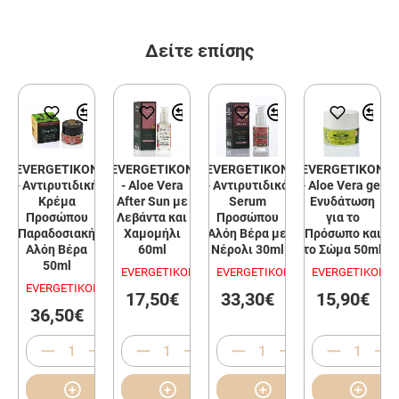
Δείτε επίσης
EVERGETIKON
EVERGETIKON
EVERGETIKON
EVERGETIKON
- Αντιρυτιδική
- Aloe Vera
- Aντιρυτιδικό
- Aloe Vera gel
Κρέμα
After Sun με
Serum
Ενυδάτωση
Προσώπου
Λεβάντα και
Προσώπου
για το
Παραδοσιακή
Χαμομήλι
Aλόη Βέρα με
Πρόσωπο και
Αλόη Βέρα
60ml
Νέρολι 30ml
το Σώμα 50ml
50ml
EVERGETIKON
EVERGETIKON
EVERGETIKON
EVERGETIKON
17,50€
33,30€
15,90€
36,50€